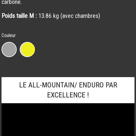
carbone.
Poids taille M :
13.86 kg (avec chambres)
Couleur
Remedy
9.7
-
27.5
pouces
LE ALL-MOUNTAIN/ ENDURO PAR
quantity
EXCELLENCE !