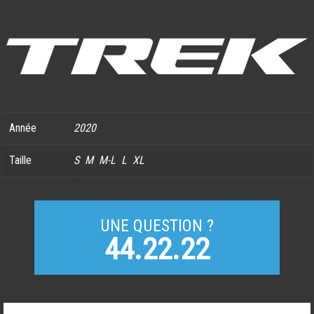
Année
2020
Taille
S
M
M-L
L
XL
UNE QUESTION ?
44.22.22